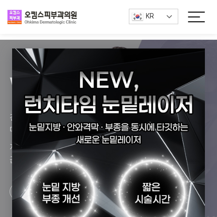
/*GTranslate*/
KR
Why 오킴스피부과
건강한 아름다움 "From Health to Beauty"
매 순간이 우리의 전성기 "Every Single day to Glory day"
지금 이 순간을 인생의 최고의 전성기로 누리실 수 있도록
끊임없이 노력하고 연구하고 계속해서 앞서 나아갈 것입니다
View Project