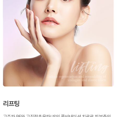
리프팅
고주파 RF와 고집적초음파US의 콤비네이션 치료로 피부층의