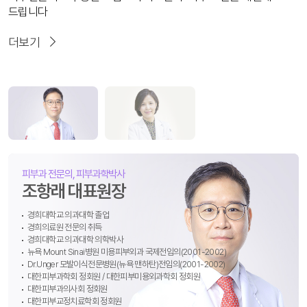
드립니다
더보기
피부과 전문의, 피부과학박사
조항래 대표원장
경희대학교 의과대학 졸업
경희의료원 전문의 취득
경희대학교 의과대학 의학박사
뉴욕 Mount Sinai병원 미용피부외과 국제전임의(2001-2002)
Dr.Unger 모발이식전문병원(뉴욕 맨하탄)전임의(2001-2002)
대한피부과학회 정회원 / 대한피부미용외과학회 정회원
대한피부과의사회 정회원
피부과 전문의
대한피부교정치료학회 정회원