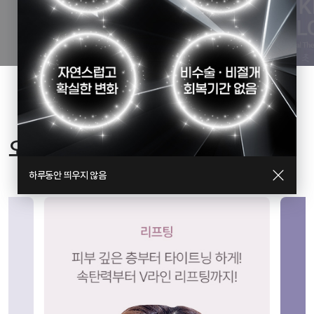
01
03
/
오킴스피부과의 진료내용
닫기
하루동안 띄우지 않음