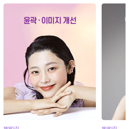
웰에이징
피부톤&피부결